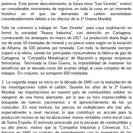
potencia. Este primer descubrimiento, la futura mina “San Vicente”, motivó
un considerable movimiento de registros en toda la zona en un momento
histórico en el que las demandas de carbón aumentaban
considerablemente debido a los efectos de la 1ª Guerra Mundial.
Sólo se comenzó a trabajar en “San Vicente”, para cuya explotación se
formó la sociedad “Nueva Industria”, con domicilio en Cartagena,
comenzando los arranques en marzo de 1917. La producción diaria llegó a
ser de unas 10 toneladas de mineral y su precio sobre vagón en la estación
de Alhama, de 100 pesetas por tonelada. Con todo, la demanda siempre
superó a la oferta, siendo los principales consumidores la fábrica de gas de
Cartagena, la “Compañía Metalúrgica” de Mazarrón y algunas empresas
ferroviarias. Terminada la Gran Guerra, la imposibilidad de mantener los
beneﬁcios por el elevado coste del acarreo obligó al cese completo de los
trabajos. En conjunto, se extrajeron 650 toneladas.
2. La segunda etapa se inicia en la década de 1940 con la reanudación de
las investigaciones sobre el carbón. Durante los años de la 2ª Guerra
Mundial, las importaciones en nuestro país de combustibles sólidos se
redujeron de una forma alarmante, por lo que se hizo imprescindible la
búsqueda de nuevos yacimientos o el aprovechamiento de los ya
conocidos. En esta tesitura, los precios se multiplicaron año tras año,
especialmente a nivel nacional, lo que constituyó un acicate para la
producción incluso en las localizaciones menos rentables como era el caso
de Sierra Espuña. El estímulo provocado por la escasez de combustibles y
su alto precio, motivó que la “Compañía Industrial y Comercial, S.L.”
ﬁrmase en 1940 un contrato de arrendamiento con la propietaria de las