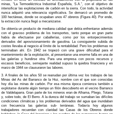
minas, “La Termoeléctrica Industrial Española, S.A.”, con el objetivo de
intensiﬁcar las explotaciones de carbón en la sierra. Con todo, la actividad
nunca adquirió una relevancia signiﬁcativa. Se demarcó un promedio de
100 hectáreas, donde se ocupaban unos 47 obreros (Figura 40). Por ende,
la extracción nunca llegó a mecanizarse.
Se obtenía un producto de mediana calidad que debía enfrentarse además
con el gravoso problema de los transportes, tanto porque en gran parte
había de efectuarse por caballerías, como por los entorpecimientos
derivados del aprovisionamiento de gasolina. La consiguiente subida de
costes llevaba al negocio al límite de la rentabilidad. Pero los problemas no
terminaban ahí. En 1942 se tropezó con una grave diﬁcultad para el
mantenimiento de la explotación, al presentarse una enorme falla en una de
las galerías y hundirse otra. Para una empresa con pocos recursos y
escasos beneﬁcios, semejante realidad supuso la quiebra ﬁnanciera y en
marzo de 1944 se clausuraron las labores.
3. A ﬁnales de los años 50 se reanudan por última vez los trabajos de las
Minas del As del Barranco de la Hoz, nombre con el que son conocidas
hoy día las minas de carbón. Por esa misma época comienza también a
explotarse durante algún tiempo un ﬁlón descubierto en el vecino Barranco
de Valdelaparra. Gran parte de los mineros eran de Alhama, Pliego, Totana
y, sobre todo, de El Berro. A la dureza del trabajo se sumaban las difíciles
condiciones climáticas y los problemas derivados del agua que inundaban
con frecuencia las galerías sub- terráneas. Todavía hoy algunos
trabajadores recuerdan con claridad las Casas de los Obreros donde