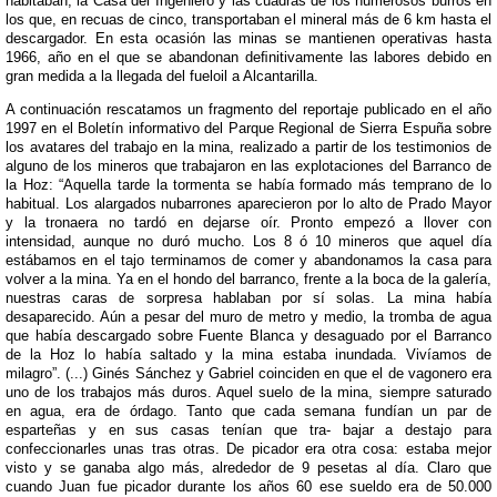
habitaban, la Casa del Ingeniero y las cuadras de los numerosos burros en
los que, en recuas de cinco, transportaban el mineral más de 6 km hasta el
descargador. En esta ocasión las minas se mantienen operativas hasta
1966, año en el que se abandonan deﬁnitivamente las labores debido en
gran medida a la llegada del fueloil a Alcantarilla.
A continuación rescatamos un fragmento del reportaje publicado en el año
1997 en el Boletín informativo del Parque Regional de Sierra Espuña sobre
los avatares del trabajo en la mina, realizado a partir de los testimonios de
alguno de los mineros que trabajaron en las explotaciones del Barranco de
la Hoz: “Aquella tarde la tormenta se había formado más temprano de lo
habitual. Los alargados nubarrones aparecieron por lo alto de Prado Mayor
y la tronaera no tardó en dejarse oír. Pronto empezó a llover con
intensidad, aunque no duró mucho. Los 8 ó 10 mineros que aquel día
estábamos en el tajo terminamos de comer y abandonamos la casa para
volver a la mina. Ya en el hondo del barranco, frente a la boca de la galería,
nuestras caras de sorpresa hablaban por sí solas. La mina había
desaparecido. Aún a pesar del muro de metro y medio, la tromba de agua
que había descargado sobre Fuente Blanca y desaguado por el Barranco
de la Hoz lo había saltado y la mina estaba inundada. Vivíamos de
milagro”. (...) Ginés Sánchez y Gabriel coinciden en que el de vagonero era
uno de los trabajos más duros. Aquel suelo de la mina, siempre saturado
en agua, era de órdago. Tanto que cada semana fundían un par de
esparteñas y en sus casas tenían que tra- bajar a destajo para
confeccionarles unas tras otras. De picador era otra cosa: estaba mejor
visto y se ganaba algo más, alrededor de 9 pesetas al día. Claro que
cuando Juan fue picador durante los años 60 ese sueldo era de 50.000