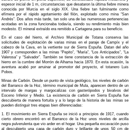
espesor inicial de 1 m, circunstancias que desataron la última ﬁebre minera
conocida por Murcia en el siglo XIX. Una ﬁebre tan fulminante como
efímera por el rápido agotamiento del ﬁlón, explotado como mina “San
Andrés”. Dos años más tarde, tan solo una de las numerosas pertenencias
acotadas en la zona funcionaba todavía, siendo su rendimiento más bien
modesto. El mineral extraído era remitido a Cartagena para su beneﬁcio.
En el caso del hierro, el Archivo Municipal de Totana conserva las
solicitudes de explotación de varias minas en el paraje de Campíx y el
cabezo de la Cava, en la vertiente sur de Sierra Espuña. Datan del año
1907 y corresponden a las minas “Pepito”, “María”, “Los Anticipados”, “La
Valerosa” y “Salvador”. También se tiene constancia de la extracción de
hierro en la cumbre del Morrón de Alhama hacia 1870. En esta ocasión, la
aventura acabó por arruinar al promotor del proyecto, el totanero Luis
Pobos.
Minas de Carbón. Desde un punto de vista geológico, los niveles de carbón
del Barranco de la Hoz, término municipal de Mula, aparecen dentro de un
intervalo de margas y margocalizas con gasterópodos y bivalvos del
Eoceno Inferior y Medio. La existencia de carbón en Sierra Espuña fue
descubierta de manera fortuita y a lo largo de la historia de las minas se
pueden distinguir tres etapas bien diferenciadas:
1. El movimiento en Sierra Espuña se inició a principios de 1917, cuando
cierto obrero encontró en el Barranco de la Hoz unos niveles de arcilla
negra pulverulenta que vio arder en el hogar. Una pequeña excavación puso
al descubierto una capa de carbón duro y brillante de unos 50 cm de