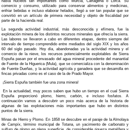
hasta núcleos tan importantes como Murcia, Cartagena o Lorca. Su
comercio y consumo, utilizado para conservar alimentos y medicinas,
enfriar bebidas e incluso elaborar helados, llegó a ser tan popular que se
convirtió en un artículo de primera necesidad y objeto de ﬁscalidad por
parte de la hacienda real.
La segunda actividad industrial, más desconocida y efímera, fue la
explotación minera de los distintos recursos minerales que ofrecía la sierra.
Las labores se llevaron a cabo en diferentes etapas, dentro siempre del
intervalo de tiempo comprendido entre mediados del siglo XIX y los años
60 del siglo pasado. Hoy día, abandonadas ya la actividad minera y el
comercio de la nieve, los recursos potencialmente explotables de Sierra
Espuña pasan por el envasado del agua mineral procedente del manantial
de Fuente de la Higuerica (Mula), que se comercializa con la denominación
de Fuente Dueñas, y la actividad agrícola y ganadera que se desarrolla en
ﬁncas privadas como es el caso de la de Prado Mayor.
¡Sierra Espuña también fue una zona minera!
En la actualidad, muy pocos saben que hubo un tiempo en el cual Sierra
Espuña proporcionó plomo, hierro, carbón, e incluso fosfatos. A
continuación vamos a descubrir un poco más acerca de la historia de
algunas de las explotaciones más importantes que hubo en distintos
puntos de la sierra.
Minas de Hierro y Plomo. En 1858 se descubre en el paraje de la Almolaya
de Campíx, término municipal de Totana, un yacimiento de carbonato y
sulfuro de plomo en plena superﬁcie, de considerable riqueza metalífera y