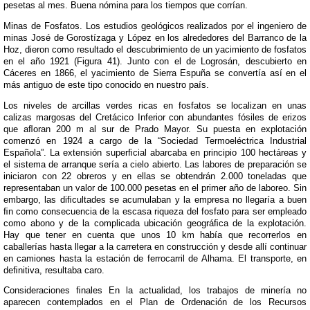
pesetas al mes. Buena nómina para los tiempos que corrían.
Minas de Fosfatos. Los estudios geológicos realizados por el ingeniero de
minas José de Gorostízaga y López en los alrededores del Barranco de la
Hoz, dieron como resultado el descubrimiento de un yacimiento de fosfatos
en el año 1921 (Figura 41). Junto con el de Logrosán, descubierto en
Cáceres en 1866, el yacimiento de Sierra Espuña se convertía así en el
más antiguo de este tipo conocido en nuestro país.
Los niveles de arcillas verdes ricas en fosfatos se localizan en unas
calizas margosas del Cretácico Inferior con abundantes fósiles de erizos
que aﬂoran 200 m al sur de Prado Mayor. Su puesta en explotación
comenzó en 1924 a cargo de la “Sociedad Termoeléctrica Industrial
Española”. La extensión superﬁcial abarcaba en principio 100 hectáreas y
el sistema de arranque sería a cielo abierto. Las labores de preparación se
iniciaron con 22 obreros y en ellas se obtendrán 2.000 toneladas que
representaban un valor de 100.000 pesetas en el primer año de laboreo. Sin
embargo, las diﬁcultades se acumulaban y la empresa no llegaría a buen
ﬁn como consecuencia de la escasa riqueza del fosfato para ser empleado
como abono y de la complicada ubicación geográﬁca de la explotación.
Hay que tener en cuenta que unos 10 km había que recorrerlos en
caballerías hasta llegar a la carretera en construcción y desde allí continuar
en camiones hasta la estación de ferrocarril de Alhama. El transporte, en
deﬁnitiva, resultaba caro.
Consideraciones ﬁnales En la actualidad, los trabajos de minería no
aparecen contemplados en el Plan de Ordenación de los Recursos