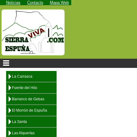
Noticias
Contacto
Mapa Web
La Carrasca
Fuente del Hilo
Barranco de Gebas
El Morrón de Espuña
La Santa
Las Alquerías