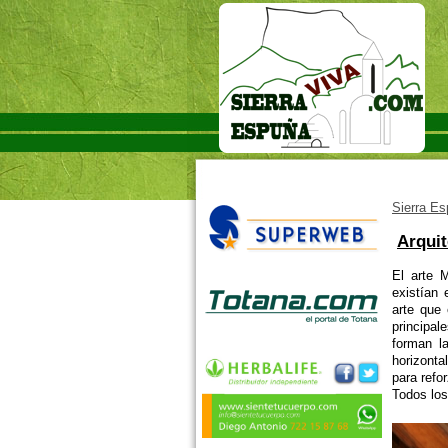
Sierra E
Arquit
El arte M
existían 
arte que
principal
forman l
horizonta
para refor
Todos lo