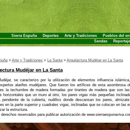
Sierra Espuña
Deportes
Arte y Tradiciones
Pueblos del en
Sendas
Reportaj
spuña
>
Arte y Tradiciones
>
La Santa
>
Arquitectura Mudéjar en La Santa
ectura Mudéjar en La Santa
udéjar, se caracterizo por la utilización de elementos influencia islámica
expertos alarifes mudéjares. Que fueron los artífices de esta asombrosa o
 es la techumbre de madera formadas por tirantes de madera que son las
es horizontales que un muro al otro, los pares vigas más pequeñas inclinad
a pendiente de la cubierta, nudillos donde descansan los pares, almizate
les en la parte superior y cuadrales vigas, inclinadas que se colocan en las 
zar la estructura.
s derechos reservados para publicar autorización de www.sierraespunaviva