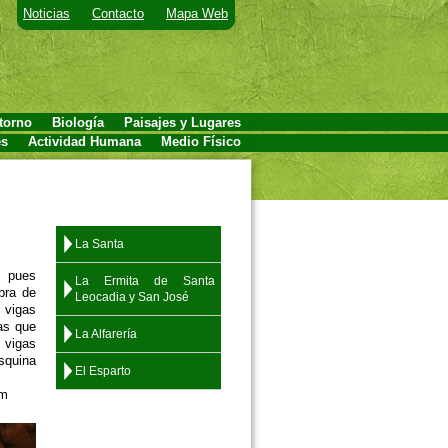
Noticias
Contacto
Mapa Web
torno
Biología
Paisajes y Lugares
es
Actividad Humana
Medio Físico
La Santa
, pues
La Ermita de Santa
bra de
Leocadia y San José
 vigas
as que
La Alfarería
 vigas
esquina
El Esparto
.com