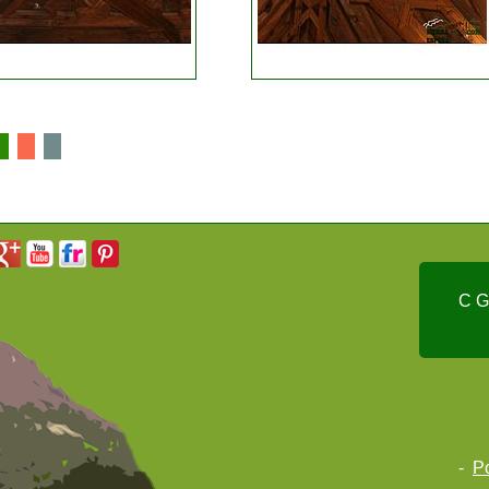
C G
-
Po