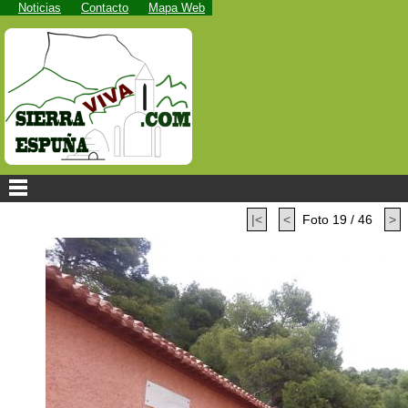
Noticias
Contacto
Mapa Web
|<
<
Foto 19 / 46
>