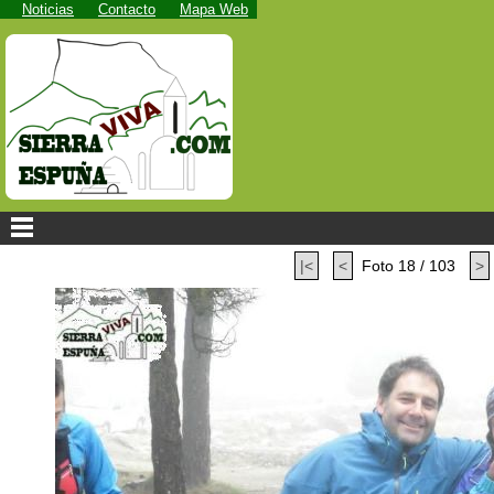
Noticias
Contacto
Mapa Web
|<
<
Foto 18 / 103
>