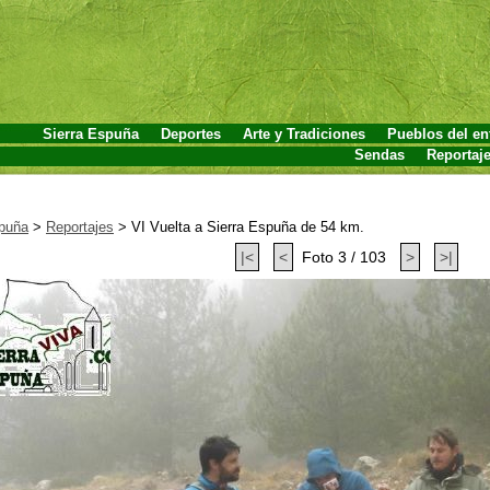
Sierra Espuña
Deportes
Arte y Tradiciones
Pueblos del en
Sendas
Reportaj
spuña
>
Reportajes
>
VI Vuelta a Sierra Espuña de 54 km.
|<
<
Foto 3 / 103
>
>|