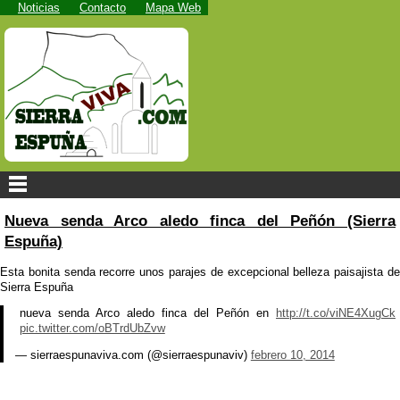
Noticias
Contacto
Mapa Web
Nueva senda Arco aledo finca del Peñón (Sierra
Espuña)
Esta bonita senda recorre unos parajes de excepcional belleza paisajista de
Sierra Espuña
nueva senda Arco aledo finca del Peñón en
http://t.co/viNE4XugCk
pic.twitter.com/oBTrdUbZvw
— sierraespunaviva.com (@sierraespunaviv)
febrero 10, 2014