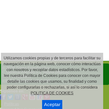
Utilizamos cookies propias y de terceros para facilitar su
navegación en la página web, conocer cómo interactúas
© 2026 Sierra Espuña Viva
con nosotros y recopilar datos estadísticos. Por favor,
C General Asensio n 2 Totana (Murcia)
lee nuestra Política de Cookies para conocer con mayor
Telf.:
679606354
info@sierraespunaviva.com
detalle las cookies que usamos, su finalidad y como
poder configurarlas o rechazarlas, si así lo considera
Síguenos en:
POLITICA DE COOKIES
-
Políticas
Aceptar