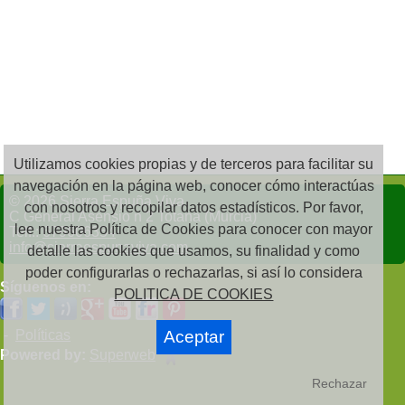
Utilizamos cookies propias y de terceros para facilitar su
navegación en la página web, conocer cómo interactúas
© 2026 Sierra Espuña Viva
con nosotros y recopilar datos estadísticos. Por favor,
C General Asensio n 2 Totana (Murcia)
lee nuestra Política de Cookies para conocer con mayor
Telf.:
679606354
info@sierraespunaviva.com
detalle las cookies que usamos, su finalidad y como
poder configurarlas o rechazarlas, si así lo considera
Síguenos en:
POLITICA DE COOKIES
-
Políticas
Aceptar
Powered by:
Superweb
Rechazar