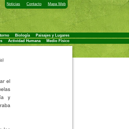
Noticias
Contacto
Mapa Web
torno
Biología
Paisajes y Lugares
es
Actividad Humana
Medio Físico
ña)
elas 
a y 
raba 