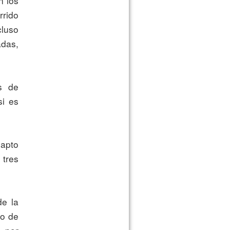
rido 
uso 
das, 
i es 
tres 
o de 