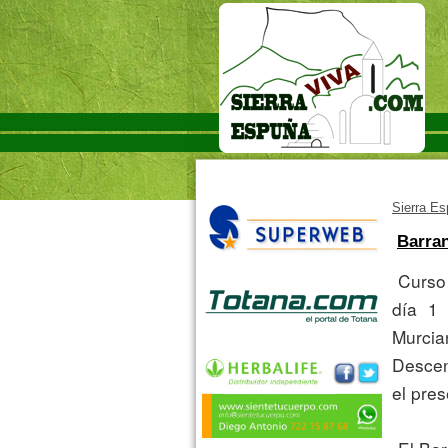
Sierra E
Barran
 Curso de Descubrimiento de Barranquismo, que ha tenido lugar el 
día 1 
Murci
Descen
el pres