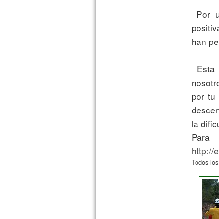
 Por ultimo comentar que la valoración del curso ha sido muy 
positi
han per
 Esta actividad es sencilla si la haces como la hemos hecho 
nosotr
por tu
descens
la difi
http:/
Todos los