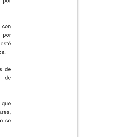
por 
por 
esté 
s.

 de 
res, 
o se 