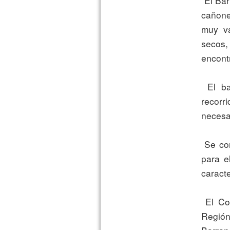
 El Barranquismo es un deporte de aventura que se practica en los 
cañone
muy va
secos,
encont
 El barranquismo consiste en ir superando estos cambios de 
recorr
necesar
 Se considera que para que un descenso sea valorado como apto 
para e
caracte
 El Comité de Barrancos de la Federación de Montañismo de la 
Región