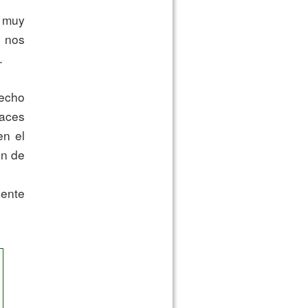
 nos 


aces 
n el 
n de 
Para ver mapa y graficos ver el enlace siguiente 