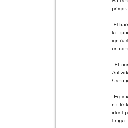
Barran
primer
 El barranco elegido es técnicamente sencillo y es seco, acorde con 
la épo
instruc
en con
 El curso está ha sido impartido por las Escuelas Murcianas de 
Activ
Cañone
 En cuanto a las características del Barranco del Ciervo, decir que 
se tra
ideal 
tenga n