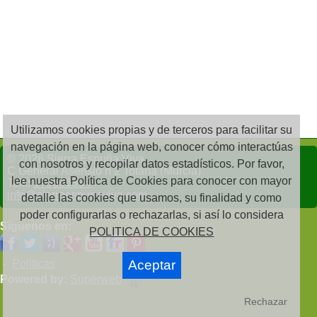
Utilizamos cookies propias y de terceros para facilitar su
navegación en la página web, conocer cómo interactúas
© 2026 Sierra Espuña Viva
con nosotros y recopilar datos estadísticos. Por favor,
C General Asensio n 2 Totana (Murcia)
lee nuestra Política de Cookies para conocer con mayor
Telf.:
679606354
info@sierraespunaviva.com
detalle las cookies que usamos, su finalidad y como
poder configurarlas o rechazarlas, si así lo considera
Síguenos en:
POLITICA DE COOKIES
-
Políticas
Aceptar
Powered by:
Superweb
Rechazar