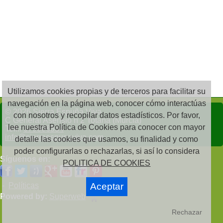
Utilizamos cookies propias y de terceros para facilitar su
navegación en la página web, conocer cómo interactúas
© 2026 Sierra Espuña Viva
con nosotros y recopilar datos estadísticos. Por favor,
C General Asensio n 2 Totana (Murcia)
lee nuestra Política de Cookies para conocer con mayor
Telf.:
679606354
info@sierraespunaviva.com
detalle las cookies que usamos, su finalidad y como
poder configurarlas o rechazarlas, si así lo considera
Síguenos en:
POLITICA DE COOKIES
-
Políticas
Aceptar
Powered by:
Superweb
Rechazar