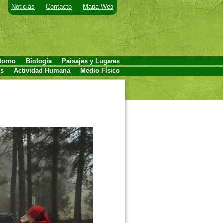
Noticias
Contacto
Mapa Web
torno
Biología
Paisajes y Lugares
es
Actividad Humana
Medio Físico