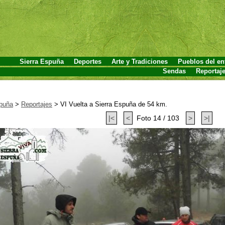
Sierra Espuña
Deportes
Arte y Tradiciones
Pueblos del en
Sendas
Reportaj
spuña
>
Reportajes
>
VI Vuelta a Sierra Espuña de 54 km.
|<
<
Foto 14 / 103
>
>|